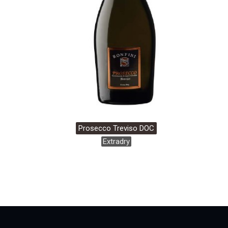
Prosecco Treviso DOC
Extradry